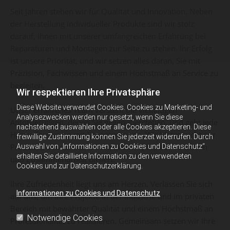
Seit Jahren stehen wir für Qualität und Innovation. Neben
der Herstellung individueller Produkte sind wir stolz
darauf, Ihnen mit unserer umfangreichen Erfahrung bei
Reparaturen und Montagen zur Seite zu stehen. Ihr Erfolg
ist unsere Priorität, und wir setzen alles daran, Sie mit
Präzision, Fachwissen und einem Höchstmaß an Service zu
begleiten.
Wir respektieren Ihre Privatsphäre
Diese Website verwendet Cookies. Cookies zu Marketing- und
Unser erfahrenes Team versteht die vielfältigen
Analysezwecken werden nur gesetzt, wenn Sie diese
Anforderungen, denen Sie gegenüberstehen, und geht jede
nachstehend auswählen oder alle Cookies akzeptieren. Diese
Herausforderung mit Engagement an. Wir bieten nicht nur
freiwillige Zustimmung können Sie jederzeit widerrufen. Durch
Produkte, sondern eine Partnerschaft, die auf Vertrauen
Auswahl von „Informationen zu Cookies und Datenschutz“
erhalten Sie detaillierte Information zu den verwendeten
und Zusammenarbeit basiert.
Cookies und zur Datenschutzerklärung.
Ihre Zufriedenheit liegt uns am Herzen. Verlassen Sie sich
Informationen zu Cookies und Datenschutz
auf uns, um Ihre Projekte in der Industrie und im privaten
Bereich mit bewährter Qualität und einem Höchstmaß an
Notwendige Cookies
Professionalität zu realisieren. Gemeinsam setzen wir Ihre